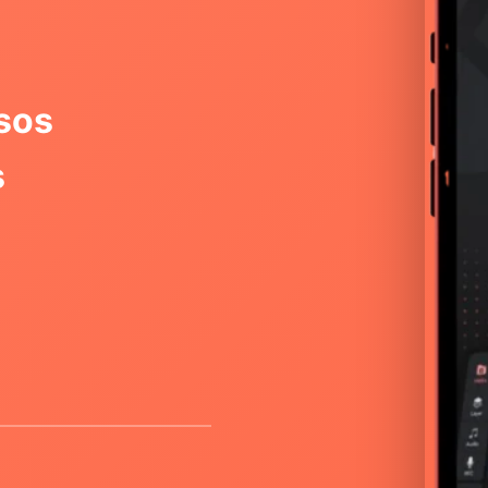
sos
s