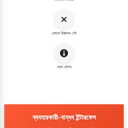
কোনো বিজ্ঞাপন নেই
স্লো মোশন
ব্যবহারকারী-বান্ধব ইন্টারফেস