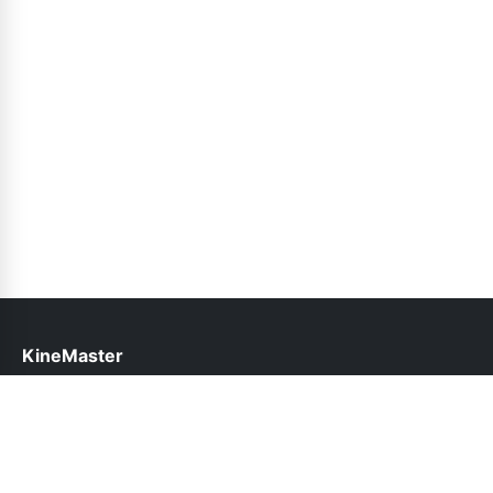
KineMaster
help@kinemasterapk.pk
Follow Us