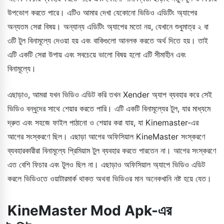
উপভোগ করতে পারে। এটিও আমার দেখা যেকোনো ভিডিও এডিটিং অ্যাপের
অন্যতম সেরা বিষয়। অন্যান্য এডিটিং অ্যাপের মতো নয়, যেখানে শুধুমাত্র ২ বা
৩টি টুল বিনামূল্যে দেওয়া হয় এবং বাকিগুলো আনলক করতে অর্থ দিতে হয়। তাই
এটি একটি সেরা উপায় এবং সবচেয়ে ভালো বিষয় হলো এটি সীমাহীন এবং
বিনামূল্যে।
এছাড়াও, আমরা যখন ভিডিও এডিট করি তখন Xender অ্যাপ ব্যবহার করে সেই
ভিডিও বন্ধুদের সাথে শেয়ার করতে পারি। এটি একটি বিনামূল্যের টুল, যার মাধ্যমে
দ্রুত এবং সহজে ফাইল পাঠানো ও শেয়ার করা যায়, যা Kinemaster-এর
আগের সংস্করণে ছিল। এছাড়া আগের অফিসিয়াল KineMaster সংস্করণে
ব্যবহারকারীরা বিনামূল্যে প্রিমিয়াম টুল ব্যবহার করতে পারতেন না। আগের সংস্করণে
এত বেশি ফিচার এবং টুলও ছিল না। এছাড়াও অফিসিয়াল অ্যাপে ভিডিও এডিট
করলে ভিডিওতে ওয়াটারমার্ক থাকত অথবা ভিডিওর মান অনেকখানি নষ্ট হয়ে যেত।
KineMaster Mod Apk-এর