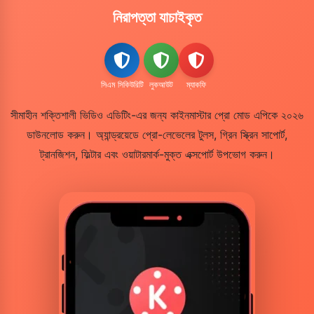
নিরাপত্তা যাচাইকৃত
সিএম সিকিউরিটি
লুকআউট
ম্যাকফি
সীমাহীন শক্তিশালী ভিডিও এডিটিং-এর জন্য কাইনমাস্টার প্রো মোড এপিকে ২০২৬
ডাউনলোড করুন। অ্যান্ড্রয়েডে প্রো-লেভেলের টুলস, গ্রিন স্ক্রিন সাপোর্ট,
ট্রানজিশন, ফিল্টার এবং ওয়াটারমার্ক-মুক্ত এক্সপোর্ট উপভোগ করুন।