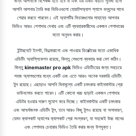
জন্য আপনাকে বিশেষজ্ঞ হতে হবে না এবং এর একটি বাড়তি সুবিধা হলো
আপনি আপনার তৈরি করা ভিডিওগুলো হোয়াটসঅ্যাপ প্লাসে বন্ধুদের সাথে
শেয়ার করতে পারবেন। এই অ্যাপটির ফিচারগুলোর সাহায্যে আপনার
ভিডিও আরও পেশাদার দেখায় এবং এটি ব্যবহারকারীদের একজন পেশাদারের
মতো অনুভব করায়।
ইন্টারনেটে ইনশট, ফিল্মোরাগো এবং পাওয়ার ডিরেক্টরের মতো একাধিক
এডিটিং অ্যাপ্লিকেশন রয়েছে, কিন্তু সেগুলো ব্যবহার করা বেশ কঠিন।
কিন্তু
kinemaster pro apk
ভিডিও এডিটিংয়ের জন্য সবচেয়ে
সহজ অ্যাপগুলোর মধ্যে একটি এবং এতে আরও অনেক দরকারি এডিটিং
টুল রয়েছে। এছাড়াও আপনি বিনামূল্যে একটি চমৎকার কাইনমাস্টার প্রো
ডাউনলোড করতে পারেন। এটি কোনো খরচ ছাড়াই একজন পেশাদার
এডিটর হওয়ার দারুণ সুযোগ করে দিচ্ছে। কাইনমাস্টার একটি চমৎকার
এবং আশ্চর্যজনক এডিটিং টুল, তবে আরও কিছু টুলও রয়েছে যা অসাধারণ,
যেমন ক্যাপকাট অ্যাপের ক্যাপকাট প্রো সংস্করণ, যা সহজেই উচ্চ মানের
এবং পেশাদার চেহারার ভিডিও তৈরি করার জন্য উপযুক্ত।