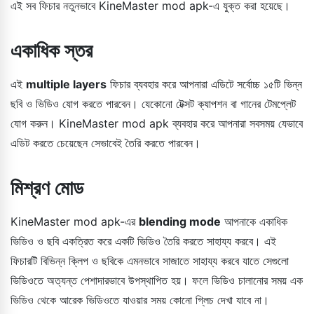
এই সব ফিচার নতুনভাবে KineMaster mod apk-এ যুক্ত করা হয়েছে।
একাধিক স্তর
এই
multiple layers
ফিচার ব্যবহার করে আপনারা এডিটে সর্বোচ্চ ১৫টি ভিন্ন
ছবি ও ভিডিও যোগ করতে পারবেন। যেকোনো টেক্সট ক্যাপশন বা গানের টেমপ্লেট
যোগ করুন। KineMaster mod apk ব্যবহার করে আপনারা সবসময় যেভাবে
এডিট করতে চেয়েছেন সেভাবেই তৈরি করতে পারবেন।
মিশ্রণ মোড
KineMaster mod apk-এর
blending mode
আপনাকে একাধিক
ভিডিও ও ছবি একত্রিত করে একটি ভিডিও তৈরি করতে সাহায্য করবে। এই
ফিচারটি বিভিন্ন ক্লিপ ও ছবিকে এমনভাবে সাজাতে সাহায্য করবে যাতে সেগুলো
ভিডিওতে অত্যন্ত পেশাদারভাবে উপস্থাপিত হয়। ফলে ভিডিও চালানোর সময় এক
ভিডিও থেকে আরেক ভিডিওতে যাওয়ার সময় কোনো গ্লিচ দেখা যাবে না।