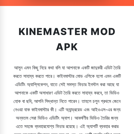
KINEMASTER MOD
APK
আসুন এমন কিছু নিয়ে কথা বলি যা আপনাকে একটি জাদুকরী এডিট তৈরি
করতে সাহায্য করতে পারে। কাইনমাস্টার মোড এপিকে হলো এমন একটি
এডিটিং অ্যাপ্লিকেশন, যাতে সেই সমস্ত ফিচার ইনস্টল করা আছে যা
আপনাকে একটি অসাধারণ এডিট তৈরি করতে সাহায্য করবে, তা ভিডিও
হোক বা ছবি, আপনি সিদ্ধান্ত নিতে পারেন। তাহলে চলুন প্রথমে জেনে
নেওয়া যাক কাইনমাস্টার কী। এটি অ্যান্ড্রয়েড এবং আইওএস-এর জন্য
অন্যতম সেরা ভিডিও এডিটিং অ্যাপ। আকর্ষণীয় ভিডিও তৈরির জন্য
এতে সহজে ব্যবহারযোগ্য ফিচার রয়েছে। এই অ্যাপটি ব্যবহার করার