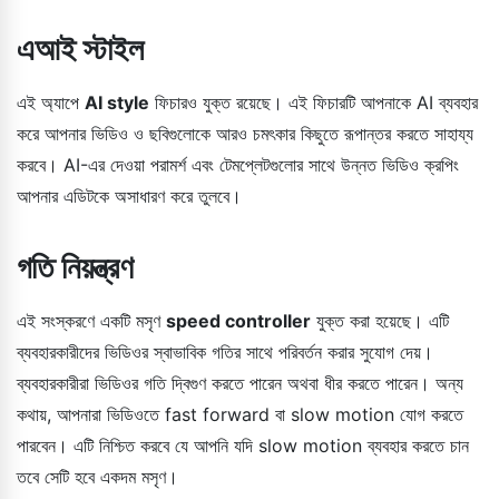
এআই স্টাইল
এই অ্যাপে
AI style
ফিচারও যুক্ত রয়েছে। এই ফিচারটি আপনাকে AI ব্যবহার
করে আপনার ভিডিও ও ছবিগুলোকে আরও চমৎকার কিছুতে রূপান্তর করতে সাহায্য
করবে। AI-এর দেওয়া পরামর্শ এবং টেমপ্লেটগুলোর সাথে উন্নত ভিডিও ক্রপিং
আপনার এডিটকে অসাধারণ করে তুলবে।
গতি নিয়ন্ত্রণ
এই সংস্করণে একটি মসৃণ
speed controller
যুক্ত করা হয়েছে। এটি
ব্যবহারকারীদের ভিডিওর স্বাভাবিক গতির সাথে পরিবর্তন করার সুযোগ দেয়।
ব্যবহারকারীরা ভিডিওর গতি দ্বিগুণ করতে পারেন অথবা ধীর করতে পারেন। অন্য
কথায়, আপনারা ভিডিওতে fast forward বা slow motion যোগ করতে
পারবেন। এটি নিশ্চিত করবে যে আপনি যদি slow motion ব্যবহার করতে চান
তবে সেটি হবে একদম মসৃণ।