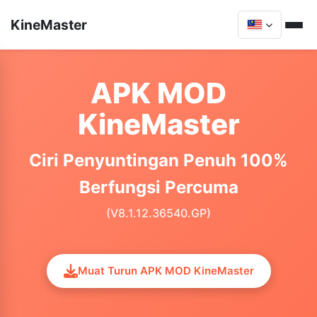
KineMaster
APK MOD
KineMaster
Ciri Penyuntingan Penuh 100%
Berfungsi Percuma
(V8.1.12.36540.GP)
Muat Turun APK MOD KineMaster