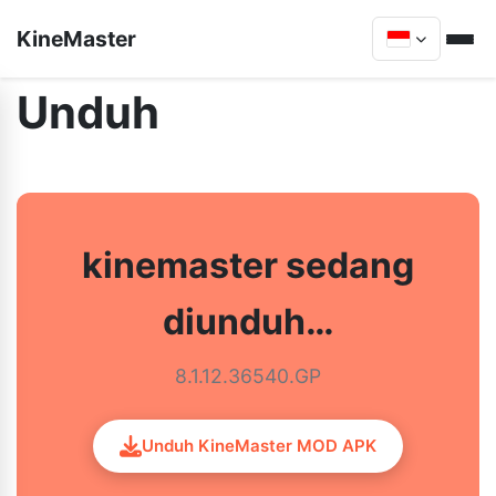
KineMaster
Unduh
kinemaster sedang
diunduh…
8.1.12.36540.GP
Unduh KineMaster MOD APK