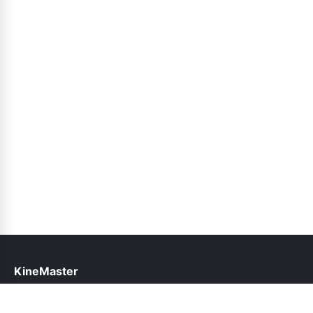
KineMaster
help@kinemasterapk.pk